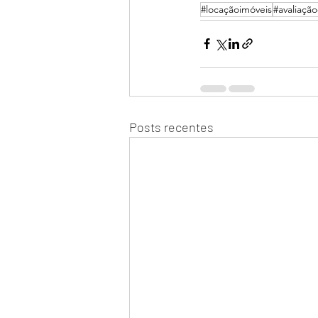
#locaçãoimóveis
#avaliaçã
Posts recentes