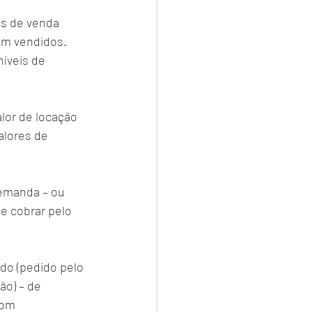
os de venda 
am vendidos. 
íveis de 
lor de locação 
alores de 
demanda – ou 
e cobrar pelo 
do (pedido pelo 
ão) – de 
com 