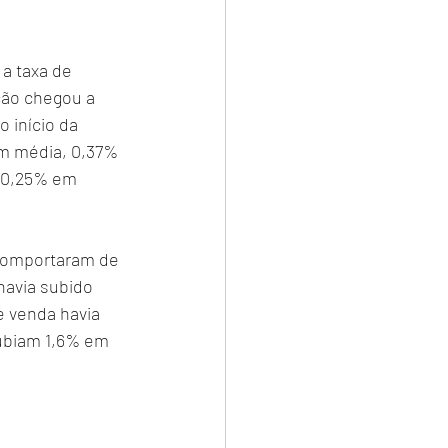
a taxa de 
ção chegou a 
o início da 
em média, 0,37% 
a 0,25% em 
comportaram de 
havia subido 
e venda havia 
ubiam 1,6% em 