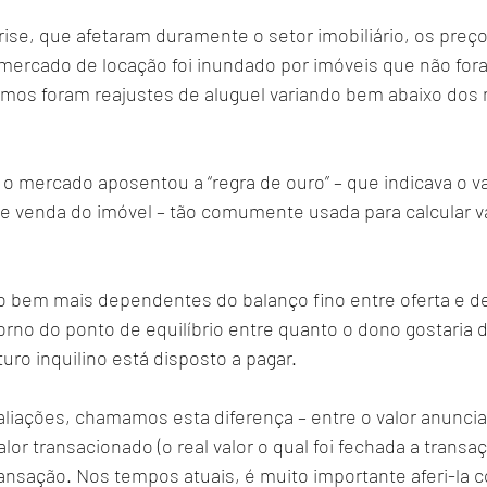
ise, que afetaram duramente o setor imobiliário, os preç
 mercado de locação foi inundado por imóveis que não for
imos foram reajustes de aluguel variando bem abaixo dos n
 mercado aposentou a “regra de ouro” – que indicava o va
e venda do imóvel – tão comumente usada para calcular v
ão bem mais dependentes do balanço fino entre oferta e 
orno do ponto de equilíbrio entre quanto o dono gostaria d
turo inquilino está disposto a pagar.
liações, chamamos esta diferença – entre o valor anuncia
lor transacionado (o real valor o qual foi fechada a transaç
ransação. Nos tempos atuais, é muito importante aferi-la 