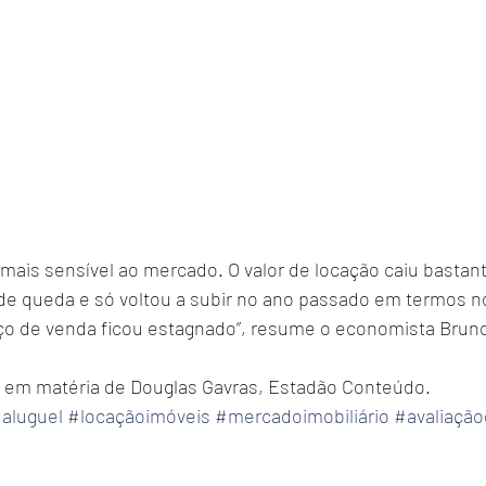
 mais sensível ao mercado. O valor de locação caiu bastant
s de queda e só voltou a subir no ano passado em termos n
ço de venda ficou estagnado”, resume o economista Bruno 
 em matéria de Douglas Gavras, Estadão Conteúdo.
aluguel
#locaçãoimóveis
#mercadoimobiliário
#avaliaçã