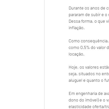
Durante os anos de cr
pararam de subir e o
Dessa forma, o que v
inflação.
Como consequência, o
como 0.5% do valor d
locação.
Hoje, os valores est
seja, situados no ent
aluguel e quanto o fu
Em engenharia de ava
dono do imóvel) e o va
elasticidade oferta/t